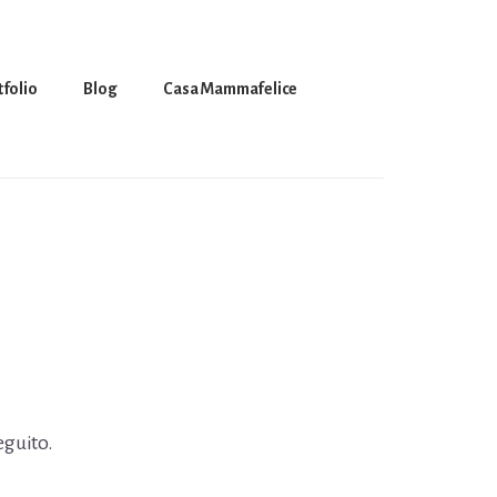
tfolio
Blog
Casa Mammafelice
eguito.