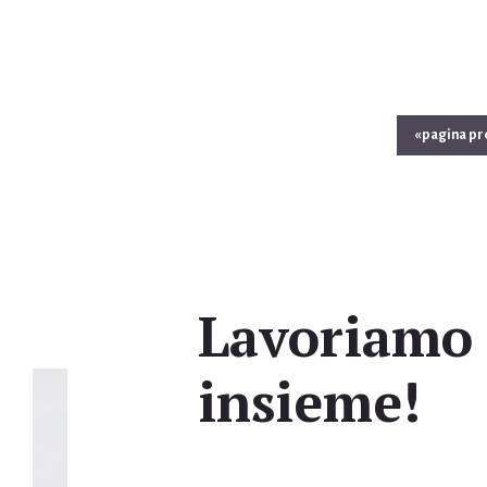
Vai
«
pagina p
alla
Lavoriamo
insieme!