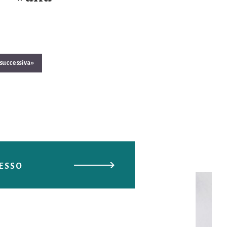
successiva »
DESSO