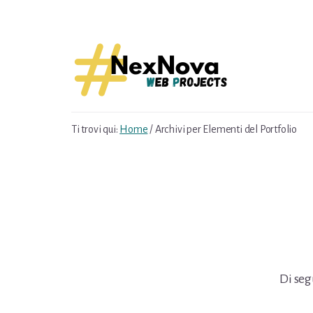
Skip
Skip
to
to
content
footer
Ti trovi qui:
Home
/
Archivi per Elementi del Portfolio
Di seg