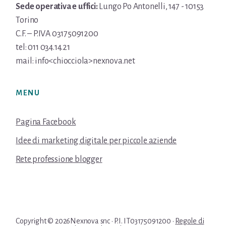
Sede operativa e uffici:
Lungo Po Antonelli, 147 - 10153
Torino
C.F. – P.IVA 03175091200
tel: 011 034.14.21
mail: info<chiocciola>nexnova.net
MENU
Pagina Facebook
Idee di marketing digitale per piccole aziende
Rete professione blogger
Copyright © 2026Nexnova snc · P.I. IT03175091200 ·
Regole di