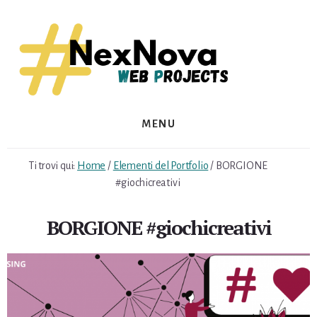
Skip
Skip
to
to
content
footer
MENU
Ti trovi qui:
Home
/
Elementi del Portfolio
/
BORGIONE
#giochicreativi
BORGIONE #giochicreativi