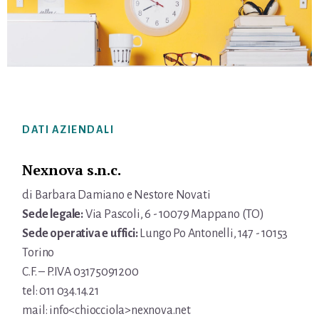
Footer
DATI AZIENDALI
Nexnova s.n.c.
di Barbara Damiano e Nestore Novati
Sede legale:
Via Pascoli, 6 - 10079 Mappano (TO)
Sede operativa e uffici:
Lungo Po Antonelli, 147 - 10153
Torino
C.F. – P.IVA 03175091200
tel: 011 034.14.21
mail: info<chiocciola>nexnova.net