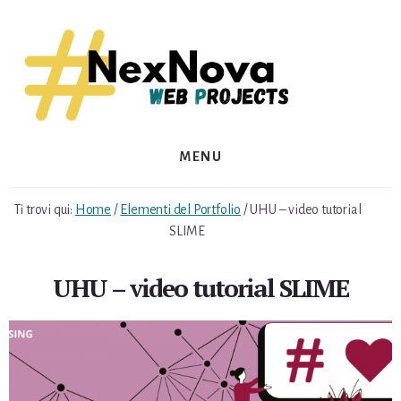
Skip
Skip
to
to
content
footer
MENU
Ti trovi qui:
Home
/
Elementi del Portfolio
/
UHU – video tutorial
SLIME
UHU – video tutorial SLIME