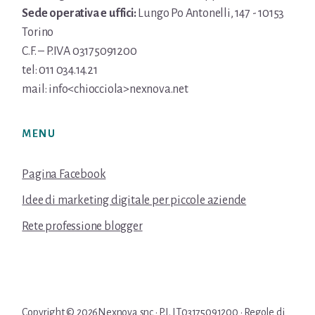
Sede operativa e uffici:
Lungo Po Antonelli, 147 - 10153
Torino
C.F. – P.IVA 03175091200
tel: 011 034.14.21
mail: info<chiocciola>nexnova.net
MENU
Pagina Facebook
Idee di marketing digitale per piccole aziende
Rete professione blogger
Copyright © 2026Nexnova snc · P.I. IT03175091200 ·
Regole di