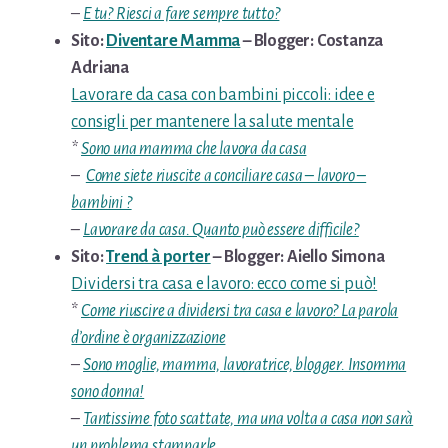
–
E tu? Riesci a fare sempre tutto?
Sito:
Diventare Mamma
– Blogger: Costanza
Adriana
Lavorare da casa con bambini piccoli: idee e
consigli per mantenere la salute mentale
*
Sono una mamma che lavora da casa
–
Come siete riuscite a conciliare casa – lavoro –
bambini ?
–
Lavorare da casa. Quanto può essere difficile?
Sito:
Trend à porter
– Blogger: Aiello Simona
Dividersi tra casa e lavoro: ecco come si può!
*
Come riuscire a dividersi tra casa e lavoro? La parola
d’ordine è organizzazione
–
Sono moglie, mamma, lavoratrice, blogger. Insomma
sono donna!
–
Tantissime foto scattate, ma una volta a casa non sarà
un problema stamparle