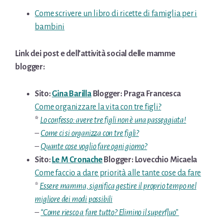
Come scrivere un libro di ricette di famiglia per i
bambini
Link dei post e dell’attività social delle mamme
blogger:
Sito:
Gina Barilla
Blogger: Praga Francesca
Come organizzare la vita con tre figli?
*
Lo confesso: avere tre figli non è una passeggiata!
–
Come ci si organizza con tre figli?
–
Quante cose voglio fare ogni giorno?
Sito:
Le M Cronache
Blogger: Lovecchio Micaela
Come faccio a dare priorità alle tante cose da fare
*
Essere mamma, significa gestire il proprio tempo nel
migliore dei modi possibili
–
“Come riesco a fare tutto? Elimino il superfluo”