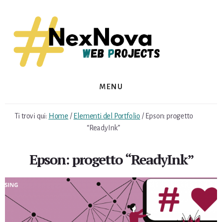
Skip
Skip
to
to
content
footer
MENU
Ti trovi qui:
Home
/
Elementi del Portfolio
/
Epson: progetto
“ReadyInk”
Epson: progetto “ReadyInk”