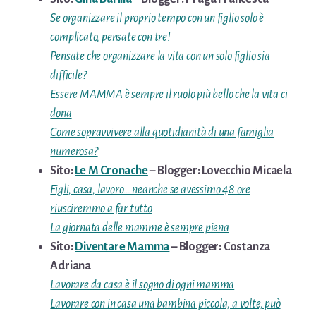
Se organizzare il proprio tempo con un figlio solo è
complicato, pensate con tre!
Pensate che organizzare la vita con un solo figlio sia
difficile?
Essere MAMMA è sempre il ruolo più bello che la vita ci
dona
Come sopravvivere alla quotidianità di una famiglia
numerosa?
Sito:
Le M Cronache
– Blogger: Lovecchio Micaela
Figli, casa, lavoro… neanche se avessimo 48 ore
riusciremmo a far tutto
La giornata delle mamme è sempre piena
Sito:
Diventare Mamma
– Blogger: Costanza
Adriana
Lavorare da casa è il sogno di ogni mamma
Lavorare con in casa una bambina piccola, a volte, può