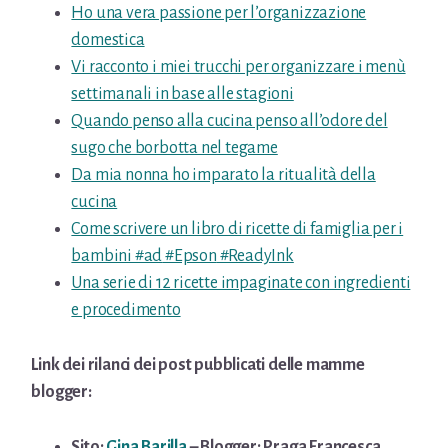
Ho una vera passione per l’organizzazione
domestica
Vi racconto i miei trucchi per organizzare i menù
settimanali in base alle stagioni
Quando penso alla cucina penso all’odore del
sugo che borbotta nel tegame
Da mia nonna ho imparato la ritualità della
cucina
Come scrivere un libro di ricette di famiglia per i
bambini
#ad
#Epson
#ReadyInk
Una serie di 12 ricette impaginate con ingredienti
e procedimento
Link dei rilanci dei post pubblicati delle mamme
blogger:
Sito:
Gina Barilla
– Blogger: Praga Francesca