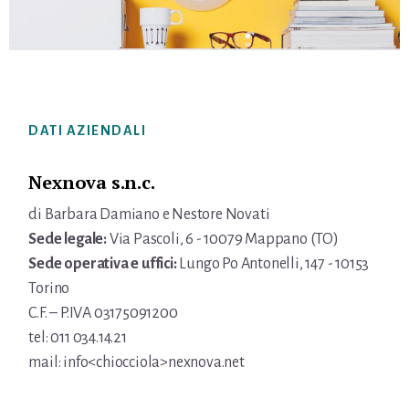
Footer
DATI AZIENDALI
Nexnova s.n.c.
di Barbara Damiano e Nestore Novati
Sede legale:
Via Pascoli, 6 - 10079 Mappano (TO)
Sede operativa e uffici:
Lungo Po Antonelli, 147 - 10153
Torino
C.F. – P.IVA 03175091200
tel: 011 034.14.21
mail: info<chiocciola>nexnova.net