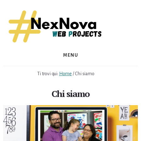
Skip
Skip
to
to
content
footer
MENU
Ti trovi qui:
Home
/
Chi siamo
Chi siamo