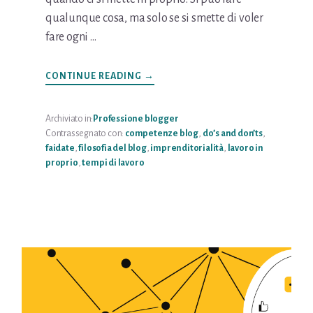
qualunque cosa, ma solo se si smette di voler
fare ogni …
INFONON
CONTINUE READING
→
SI
PUÒ
FARE
TUTTO
Archiviato in:
Professione blogger
DA
Contrassegnato con:
competenze blog
,
do’s and don’ts
,
SOLI
faidate
,
filosofia del blog
,
imprenditorialità
,
lavoro in
proprio
,
tempi di lavoro