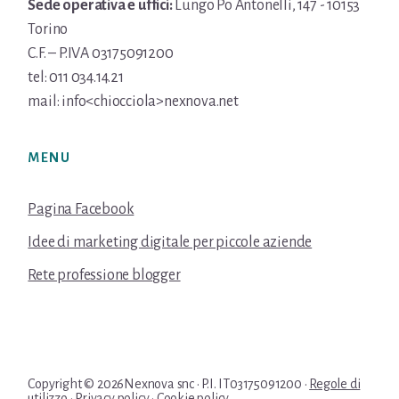
Sede operativa e uffici:
Lungo Po Antonelli, 147 - 10153
Torino
C.F. – P.IVA 03175091200
tel: 011 034.14.21
mail: info<chiocciola>nexnova.net
MENU
Pagina Facebook
Idee di marketing digitale per piccole aziende
Rete professione blogger
Copyright © 2026Nexnova snc · P.I. IT03175091200 ·
Regole di
utilizzo
·
Privacy policy
·
Cookie policy