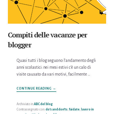
Compiti delle vacanze per
blogger
Quasi tutti i blog seguono l'andamento degli
anni scolastici: nei mesi estivi c'è un calo di
visite causato da vari motivi, facilmente …
INFOCOMPITI
CONTINUE READING
→
DELLE
VACANZE
PER
BLOGGER
Archiviato in:
ABC del blog
Contrassegnato con:
do’s and don’ts
,
faidate
,
lavoro in