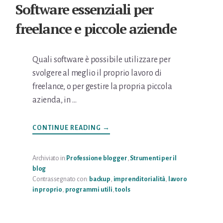
Software essenziali per
freelance e piccole aziende
Quali software è possibile utilizzare per
svolgere al meglio il proprio lavoro di
freelance, o per gestire la propria piccola
azienda, in …
INFOSOFTWARE
CONTINUE READING
→
ESSENZIALI
PER
FREELANCE
E
Archiviato in:
Professione blogger
,
Strumenti per il
PICCOLE
blog
AZIENDE
Contrassegnato con:
backup
,
imprenditorialità
,
lavoro
in proprio
,
programmi utili
,
tools