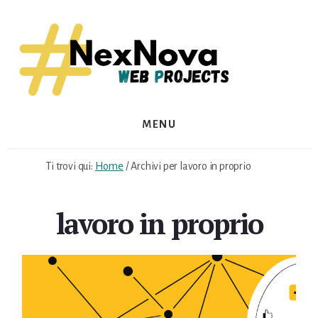
Skip
Skip
to
to
content
footer
MENU
Ti trovi qui:
Home
/
Archivi per lavoro in proprio
lavoro in proprio