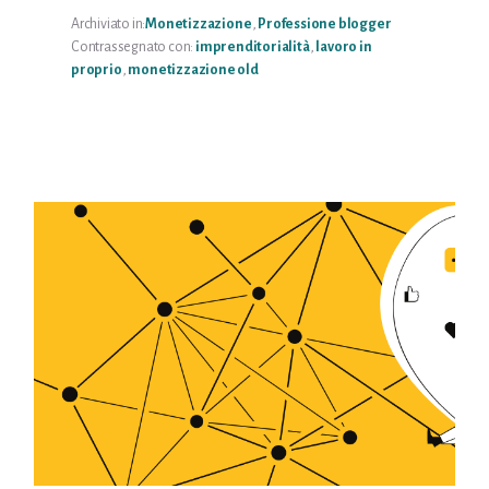
BLOG
Archiviato in:
Monetizzazione
,
Professione blogger
Contrassegnato con:
imprenditorialità
,
lavoro in
proprio
,
monetizzazione old