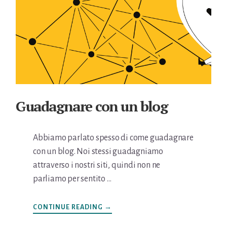
Guadagnare con un blog
Abbiamo parlato spesso di come guadagnare
con un blog. Noi stessi guadagniamo
attraverso i nostri siti, quindi non ne
parliamo per sentito …
INFOGUADAGNARE
CONTINUE READING
→
CON
UN