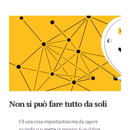
Non si può fare tutto da soli
C'è una cosa importantissima da capire
quando ci si mette in proprio: Si può fare