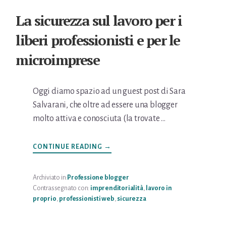
La sicurezza sul lavoro per i
liberi professionisti e per le
microimprese
Oggi diamo spazio ad un guest post di Sara
Salvarani, che oltre ad essere una blogger
molto attiva e conosciuta (la trovate …
INFOLA
CONTINUE READING
→
SICUREZZA
SUL
LAVORO
PER
Archiviato in:
Professione blogger
I
Contrassegnato con:
imprenditorialità
,
lavoro in
LIBERI
PROFESSIONISTI
proprio
,
professionisti web
,
sicurezza
E
PER
LE
MICROIMPRESE