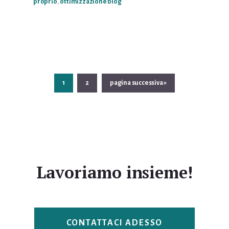
proprio
,
ottimizzazione blog
Pagina
Pagina
Vai
1
2
pagina successiva »
alla
Lavoriamo insieme!
CONTATTACI ADESSO