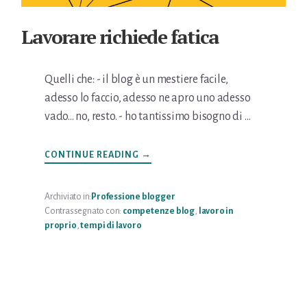
Lavorare richiede fatica
Quelli che: - il blog è un mestiere facile,
adesso lo faccio, adesso ne apro uno adesso
vado... no, resto. - ho tantissimo bisogno di …
INFOLAVORARE
CONTINUE READING
→
RICHIEDE
FATICA
Archiviato in:
Professione blogger
Contrassegnato con:
competenze blog
,
lavoro in
proprio
,
tempi di lavoro