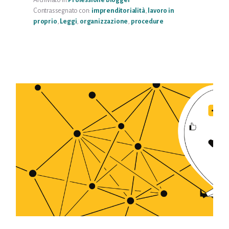
FATTURE
Contrassegnato con:
imprenditorialità
,
lavoro in
proprio
,
Leggi
,
organizzazione
,
procedure