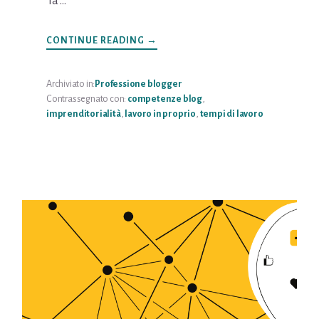
la …
INFOORGANIZZARE
CONTINUE READING
→
LE
ATTIVITÀ
Archiviato in:
Professione blogger
Contrassegnato con:
competenze blog
,
imprenditorialità
,
lavoro in proprio
,
tempi di lavoro