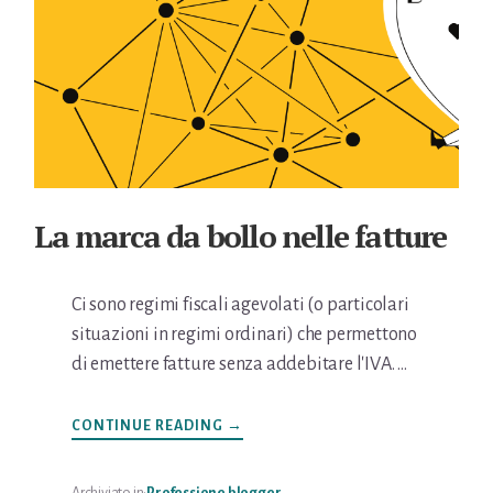
La marca da bollo nelle fatture
Ci sono regimi fiscali agevolati (o particolari
situazioni in regimi ordinari) che permettono
di emettere fatture senza addebitare l'IVA. …
INFOLA
CONTINUE READING
→
MARCA
DA
BOLLO
NELLE
Archiviato in:
Professione blogger