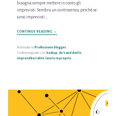
bisogna sempre mettere in conto gli
imprevisti. Sembra un controsenso, perchè se
sono imprevisti …
INFOGESTIRE
CONTINUE READING
→
GLI
IMPREVISTI
Archiviato in:
Professione blogger
Contrassegnato con:
backup
,
do’s and don’ts
,
imprenditorialità
,
lavoro in proprio