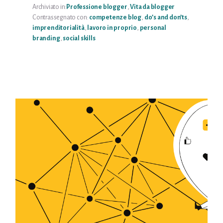
BLOGGER
Archiviato in:
Professione blogger
,
Vita da blogger
Contrassegnato con:
competenze blog
,
do’s and don’ts
,
imprenditorialità
,
lavoro in proprio
,
personal
branding
,
social skills