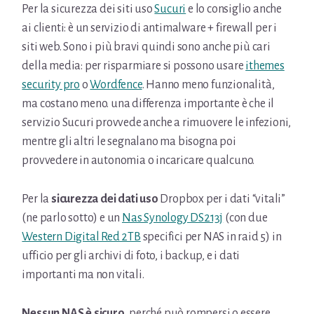
Per la sicurezza dei siti uso
Sucuri
e lo consiglio anche
ai clienti: è un servizio di antimalware + firewall per i
siti web. Sono i più bravi quindi sono anche più cari
della media: per risparmiare si possono usare
ithemes
security pro
o
Wordfence
. Hanno meno funzionalità,
ma costano meno. una differenza importante è che il
servizio Sucuri provvede anche a rimuovere le infezioni,
mentre gli altri le segnalano ma bisogna poi
provvedere in autonomia o incaricare qualcuno.
Per la
sicurezza dei dati uso
Dropbox per i dati “vitali”
(ne parlo sotto) e un
Nas Synology DS213j
(con due
Western Digital Red 2TB
specifici per NAS in raid 5) in
ufficio per gli archivi di foto, i backup, e i dati
importanti ma non vitali.
Nessun NAS è sicuro
, perché può rompersi o essere