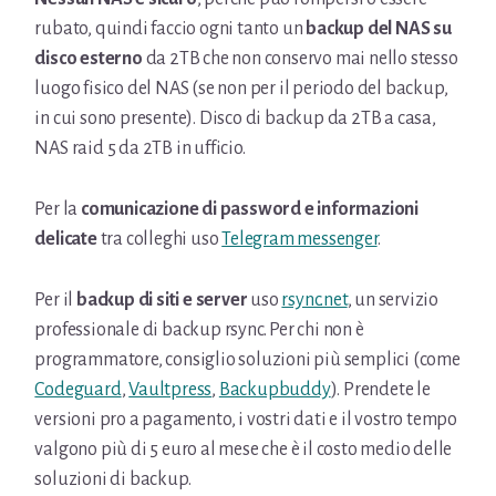
rubato, quindi faccio ogni tanto un
backup del NAS su
disco esterno
da 2TB che non conservo mai nello stesso
luogo fisico del NAS (se non per il periodo del backup,
in cui sono presente). Disco di backup da 2TB a casa,
NAS raid 5 da 2TB in ufficio.
Per la
comunicazione di password e informazioni
delicate
tra colleghi uso
Telegram messenger
.
Per il
backup di siti e server
uso
rsync.net
, un servizio
professionale di backup rsync. Per chi non è
programmatore, consiglio soluzioni più semplici (come
Codeguard
,
Vaultpress
,
Backupbuddy
). Prendete le
versioni pro a pagamento, i vostri dati e il vostro tempo
valgono più di 5 euro al mese che è il costo medio delle
soluzioni di backup.