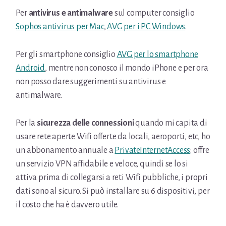
Per
antivirus e antimalware
sul computer consiglio
Sophos antivirus per Mac
,
AVG per i PC Windows
.
Per gli smartphone consiglio
AVG per lo smartphone
Android
, mentre non conosco il mondo iPhone e per ora
non posso dare suggerimenti su antivirus e
antimalware.
Per la
sicurezza delle connessioni
quando mi capita di
usare rete aperte Wifi offerte da locali, aeroporti, etc, ho
un abbonamento annuale a
PrivateInternetAccess
: offre
un servizio VPN affidabile e veloce, quindi se lo si
attiva prima di collegarsi a reti Wifi pubbliche, i propri
dati sono al sicuro. Si può installare su 6 dispositivi, per
il costo che ha è davvero utile.