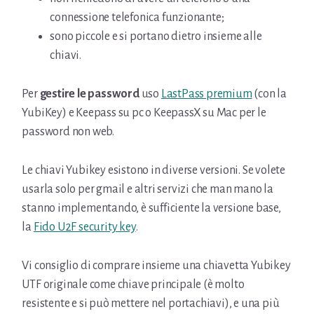
connessione telefonica funzionante;
sono piccole e si portano dietro insieme alle
chiavi.
Per
gestire le password
uso
LastPass premium
(con la
YubiKey) e Keepass su pc o KeepassX su Mac per le
password non web.
Le chiavi Yubikey esistono in diverse versioni. Se volete
usarla solo per gmail e altri servizi che man mano la
stanno implementando, è sufficiente la versione base,
la
Fido U2F security key
.
Vi consiglio di comprare insieme una chiavetta Yubikey
UTF originale come chiave principale (è molto
resistente e si può mettere nel portachiavi), e una più