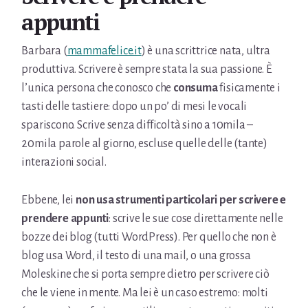
appunti
Barbara (
mammafelice.it
) è una scrittrice nata, ultra
produttiva. Scrivere è sempre stata la sua passione. È
l’unica persona che conosco che
consuma
fisicamente i
tasti delle tastiere: dopo un po’ di mesi le vocali
spariscono. Scrive senza difficoltà sino a 10mila –
20mila parole al giorno, escluse quelle delle (tante)
interazioni social.
Ebbene, lei
non usa strumenti particolari per scrivere e
prendere appunti
: scrive le sue cose direttamente nelle
bozze dei blog (tutti WordPress). Per quello che non è
blog usa Word, il testo di una mail, o una grossa
Moleskine che si porta sempre dietro per scrivere ciò
che le viene in mente. Ma lei è un caso estremo: molti