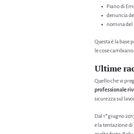
Piano di Eme
denuncia del
nomina del 
Questa è la base 
le cose cambiano
Ultime ra
Quello che vi pre
professionale riv
sicurezza sul lavo
Dal 1° giugno 2013
e la tentazione di 
molto forte. Beh 