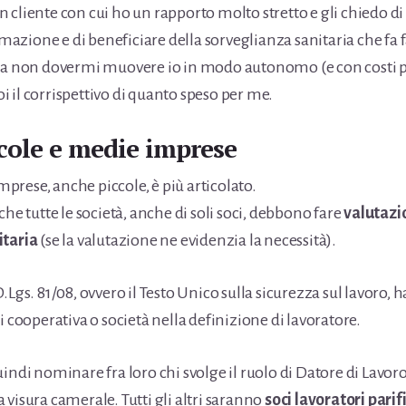
 cliente con cui ho un rapporto molto stretto e gli chiedo di
ormazione e di beneficiare della sorveglianza sanitaria che fa f
da non dovermi muovere io in modo autonomo (e con costi più 
 il corrispettivo di quanto speso per me.
cole e medie imprese
imprese, anche piccole, è più articolato.
che tutte le società, anche di soli soci, debbono fare
valutazio
itaria
(se la valutazione ne evidenzia la necessità).
.Lgs. 81/08, ovvero il Testo Unico sulla sicurezza sul lavoro, h
i cooperativa o società nella definizione di lavoratore.
indi nominare fra loro chi svolge il ruolo di Datore di Lavor
visura camerale. Tutti gli altri saranno
soci lavoratori parifi