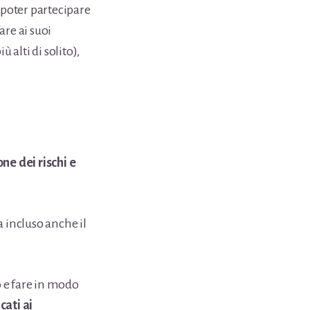
 poter partecipare
are ai suoi
alti di solito),
ne dei rischi e
a incluso anche il
o e fare in modo
cati ai