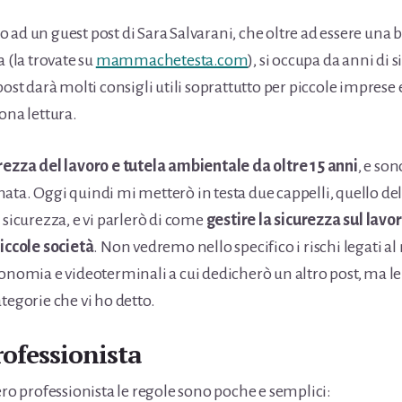
 ad un guest post di Sara Salvarani, che oltre ad essere una
a (la trovate su
mammachetesta.com
), si occupa da anni di 
post darà molti consigli utili soprattutto per piccole imprese e
ona lettura.
rezza del lavoro e tutela ambientale da oltre 15 anni
, e so
ata. Oggi quindi mi metterò in testa due cappelli, quello del
 sicurezza, e vi parlerò di come
gestire la sicurezza sul lavor
piccole società
. Non vedremo nello specifico i rischi legati a
onomia e videoterminali a cui dedicherò un altro post, ma le 
ategorie che vi ho detto.
professionista
ero professionista le regole sono poche e semplici: