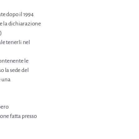
ate dopo il 1994
e la dichiarazione
)
ale tenerli nel
contenente le
o la sede del
e una
bero
ione fatta presso