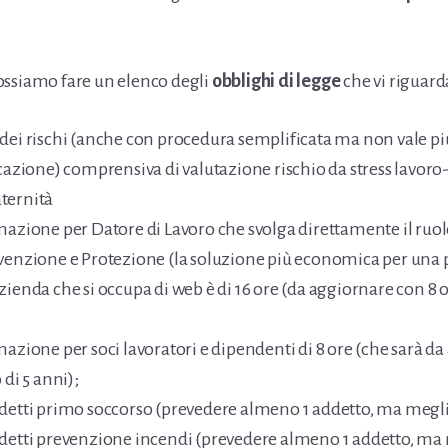
ossiamo fare un elenco degli
obblighi di legge
che vi riguar
dei rischi (anche con procedura semplificata ma non vale pi
icazione) comprensiva di valutazione rischio da stress lavoro
ternità
mazione per Datore di Lavoro che svolga direttamente il ruo
venzione e Protezione (la soluzione più economica per una 
zienda che si occupa di web è di 16 ore (da aggiornare con 8 or
mazione per soci lavoratori e dipendenti di 8 ore (che sarà d
 di 5 anni);
detti primo soccorso (prevedere almeno 1 addetto, ma megli
detti prevenzione incendi (prevedere almeno 1 addetto, ma 