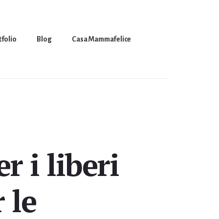
tfolio
Blog
Casa Mammafelice
r i liberi
 le