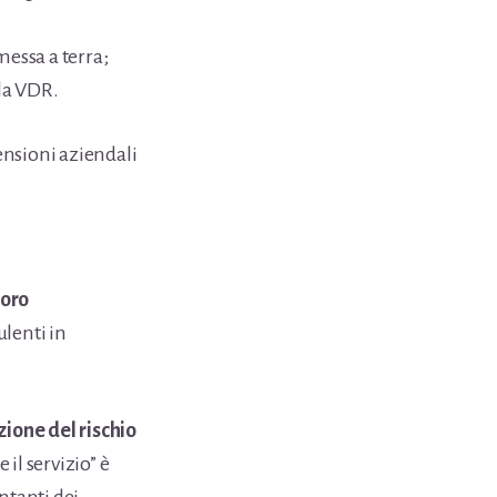
messa a terra;
la VDR.
ensioni aziendali
voro
ulenti in
ione del rischio
 il servizio” è
ntanti dei