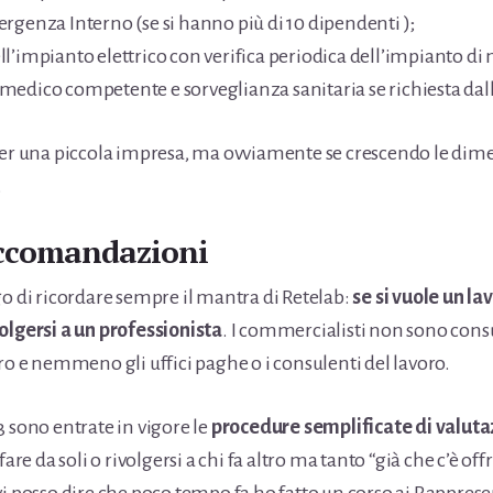
rgenza Interno (se si hanno più di 10 dipendenti );
l’impianto elettrico con verifica periodica dell’impianto di 
medico competente e sorveglianza sanitaria se richiesta dal
per una piccola impresa, ma ovviamente se crescendo le dim
.
ccomandazioni
go di ricordare sempre il mantra di Retelab:
se si vuole un la
olgersi a un professionista
. I commercialisti non sono cons
ro e nemmeno gli uffici paghe o i consulenti del lavoro.
 sono entrate in vigore le
procedure semplificate di valutaz
fare da soli o rivolgersi a chi fa altro ma tanto “già che c’è offre
vi posso dire che poco tempo fa ho fatto un corso ai Rapprese