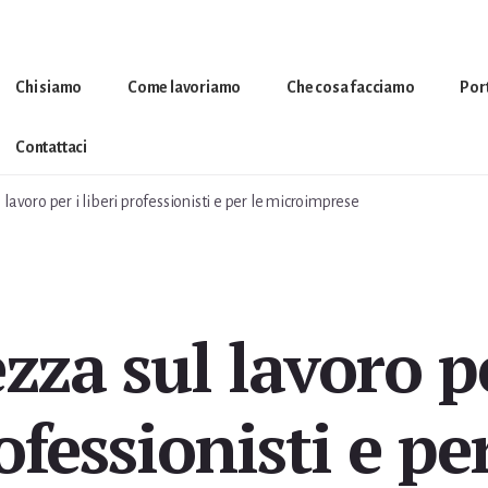
Chi siamo
Come lavoriamo
Che cosa facciamo
Por
Contattaci
 lavoro per i liberi professionisti e per le microimprese
zza sul lavoro pe
ofessionisti e per