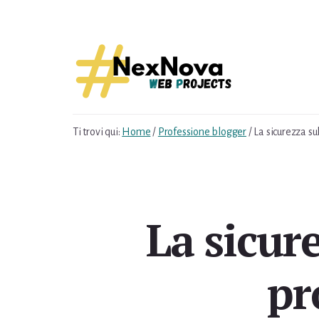
Skip
Skip
to
to
content
footer
Ti trovi qui:
Home
/
Professione blogger
/
La sicurezza sul
La sicure
pr