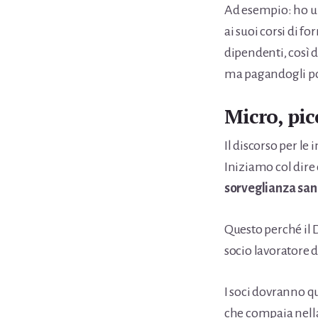
Ad esempio: ho un
ai suoi corsi di f
dipendenti, così 
ma pagandogli poi
Micro, pic
Il discorso per le 
Iniziamo col dire 
sorveglianza san
Questo perché il D
socio lavoratore d
I soci dovranno qu
che compaia nella 