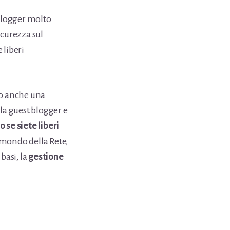
 blogger molto
sicurezza sul
 liberi
no anche una
la guest blogger e
o se siete liberi
l mondo della Rete,
basi, la
gestione