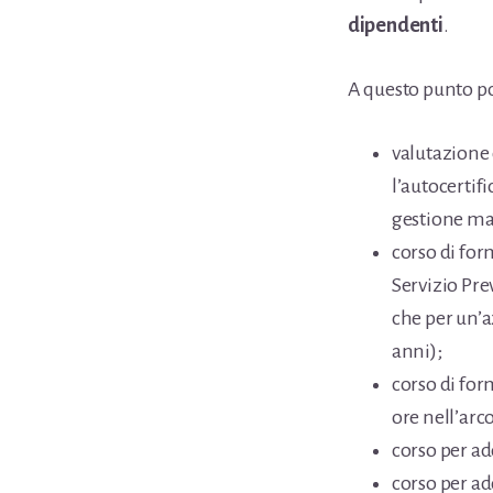
dipendenti
.
A questo punto p
valutazione 
l’autocertif
gestione ma
corso di for
Servizio Pre
che per un’a
anni);
corso di for
ore nell’arco
corso per ad
corso per ad