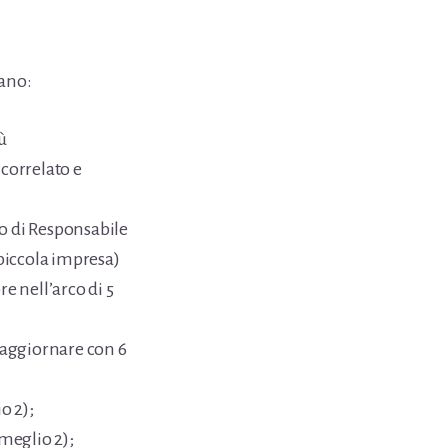
dano:
ù
-correlato e
lo di Responsabile
piccola impresa)
e nell’arco di 5
a aggiornare con 6
o 2);
meglio 2);