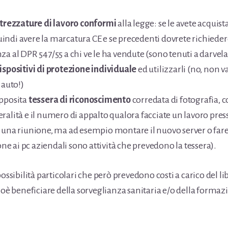
trezzature di lavoro conformi
alla legge: se le avete acquist
ndi avere la marcatura CE e se precedenti dovrete richieder
za al DPR 547/55 a chi ve le ha vendute (sono tenuti a darvela
ispositivi di protezione individuale
ed utilizzarli (no, non v
 auto!)
apposita
tessera di riconoscimento
corredata di fotografia, 
ralità e il numero di appalto qualora facciate un lavoro press
 una riunione, ma ad esempio montare il nuovo server o far
 ai pc aziendali sono attività che prevedono la tessera).
possibilità particolari che però prevedono costi a carico del li
ioè beneficiare della sorveglianza sanitaria e/o della formaz