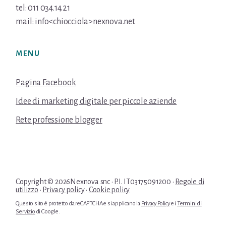
tel: 011 034.14.21
mail: info<chiocciola>nexnova.net
MENU
Pagina Facebook
Idee di marketing digitale per piccole aziende
Rete professione blogger
Copyright © 2026Nexnova snc · P.I. IT03175091200 ·
Regole di
utilizzo
·
Privacy policy
·
Cookie policy
Questo sito è protetto da reCAPTCHA e si applicano la
Privacy Policy
e i
Termini di
Servizio
di Google.