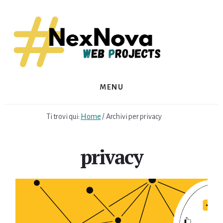
Skip
Skip
to
to
content
footer
MENU
Ti trovi qui:
Home
/
Archivi per privacy
privacy