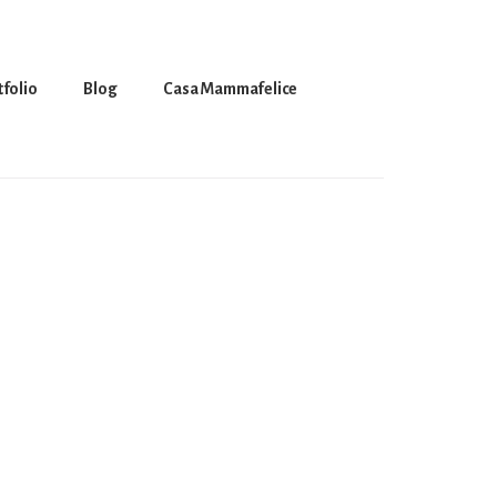
tfolio
Blog
Casa Mammafelice