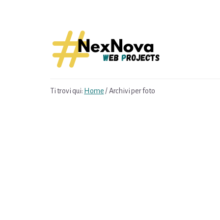
Skip
Skip
to
to
content
footer
Ti trovi qui:
Home
/
Archivi per foto