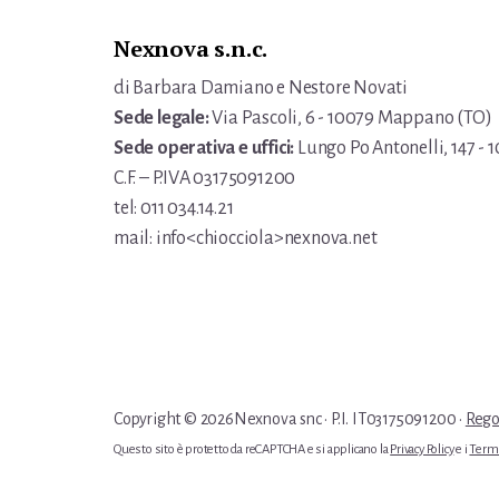
Nexnova s.n.c.
di Barbara Damiano e Nestore Novati
Sede legale:
Via Pascoli, 6 - 10079 Mappano (TO)
Sede operativa e uffici:
Lungo Po Antonelli, 147 - 1
C.F. – P.IVA 03175091200
tel: 011 034.14.21
mail: info<chiocciola>nexnova.net
Copyright © 2026Nexnova snc · P.I. IT03175091200 ·
Regol
Questo sito è protetto da reCAPTCHA e si applicano la
Privacy Policy
e i
Termi