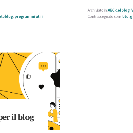
G
C
W
Archiviato in:
ABC del blog
,
otoblog
,
programmi utili
Contrassegnato con:
foto
,
g
er il blog