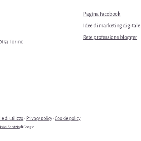
Pagina Facebook
Idee di marketing digitale
Rete professione blogger
0153 Torino
e di utilizzo
·
Privacy policy
·
Cookie policy
ni di Servizio
di Google.