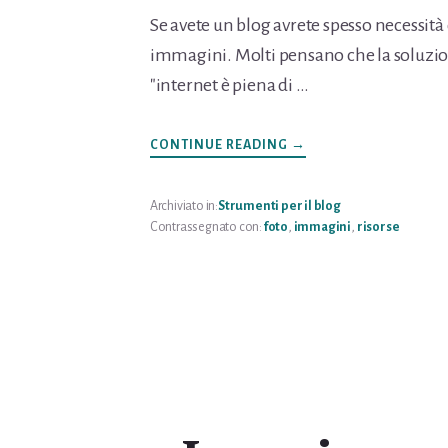
Se avete un blog avrete spesso necessità d
immagini. Molti pensano che la soluzio
"internet è piena di …
INFODOVE
CONTINUE READING
→
TROVARE
FOTO
GRATIS
PER
Archiviato in:
Strumenti per il blog
IL
Contrassegnato con:
foto
,
immagini
,
risorse
BLOG