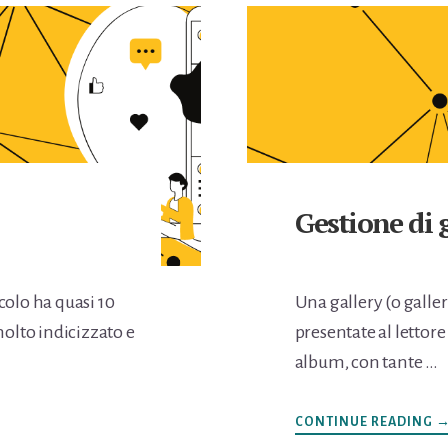
Gestione di 
olo ha quasi 10
Una gallery (o galler
olto indicizzato e
presentate al lettor
album, con tante …
I
CONTINUE READING
D