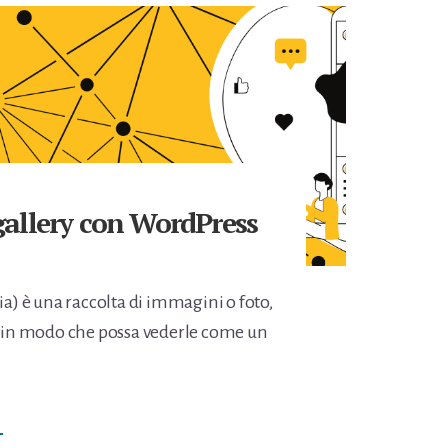
gallery con WordPress
ia) è una raccolta di immagini o foto,
e in modo che possa vederle come un
NFOGESTIONE
→
I