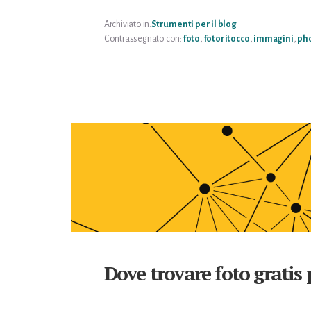
PICNIK
Archiviato in:
Strumenti per il blog
Contrassegnato con:
foto
,
fotoritocco
,
immagini
,
ph
Dove trovare foto gratis p