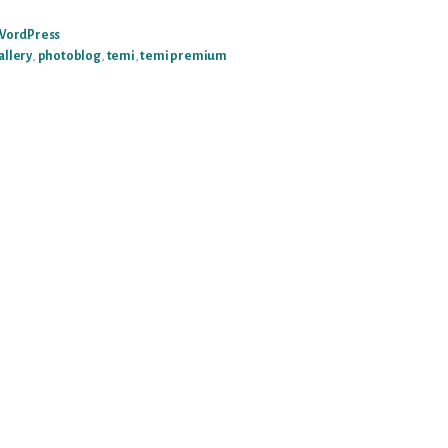
ALLERY
ON
ORDPRESS
WordPress
allery
,
photoblog
,
temi
,
temi premium