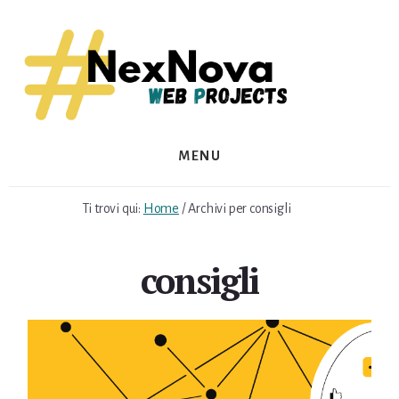
Skip
Skip
to
to
content
footer
MENU
Ti trovi qui:
Home
/
Archivi per consigli
consigli