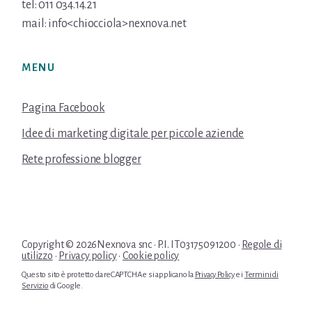
tel: 011 034.14.21
mail: info<chiocciola>nexnova.net
MENU
Pagina Facebook
Idee di marketing digitale per piccole aziende
Rete professione blogger
Copyright © 2026Nexnova snc · P.I. IT03175091200 ·
Regole di
utilizzo
·
Privacy policy
·
Cookie policy
Questo sito è protetto da reCAPTCHA e si applicano la
Privacy Policy
e i
Termini di
Servizio
di Google.