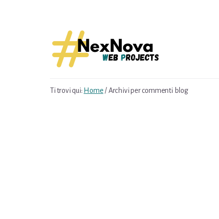
Skip
Skip
to
to
content
footer
Ti trovi qui:
Home
/
Archivi per commenti blog