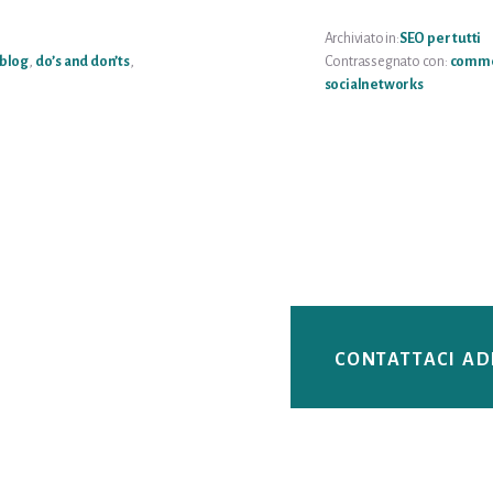
IL
T
B
Archiviato in:
SEO per tutti
blog
,
do’s and don’ts
,
Contrassegnato con:
comme
socialnetworks
CONTATTACI A