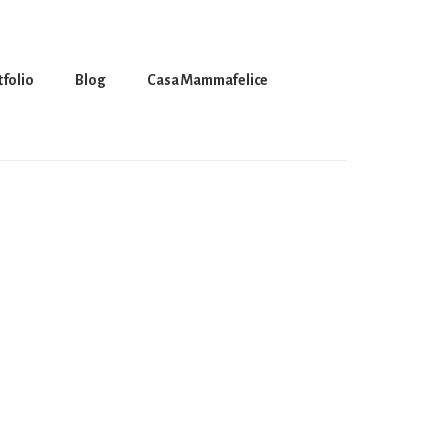
tfolio
Blog
Casa Mammafelice