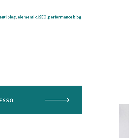
UO
LOG?
nti blog
,
elementi di SEO
,
performance blog
,
DESSO