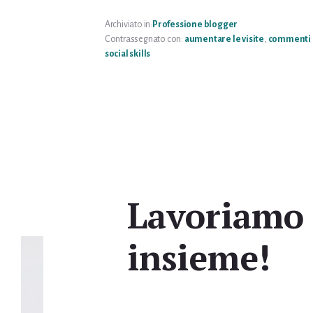
DAI
TROLL
Archiviato in:
Professione blogger
Contrassegnato con:
aumentare le visite
,
commenti 
social skills
Lavoriamo
insieme!