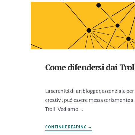
Come difendersi dai Trol
La serenità di un blogger, essenziale per 
creativi, può essere messa seriamente a r
Troll. Vediamo …
INFOCOME
CONTINUE READING
→
DIFENDERSI