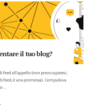
tare il tuo blog?
di feed all'appello (non preoccupatevi,
di feed, è una promessa). Compulsiva
to …
NFOPOSSO
→
OMMENTARE