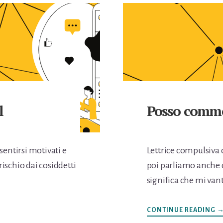
l
Posso commen
sentirsi motivati e
Lettrice compulsiva 
ischio dai cosiddetti
poi parliamo anche 
significa che mi van
I
CONTINUE READING
C