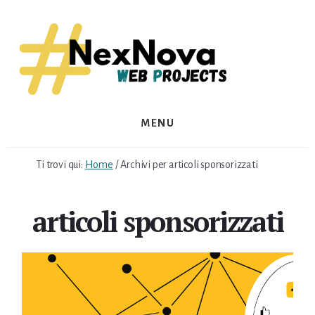
Skip
Skip
to
to
content
footer
MENU
Ti trovi qui:
Home
/
Archivi per articoli sponsorizzati
articoli sponsorizzati