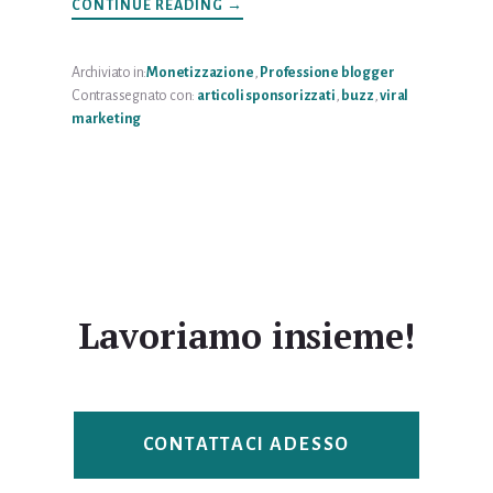
INFOQUANTO
CONTINUE READING
→
COSTA
UN
POST
SPONSORIZZATO?
Archiviato in:
Monetizzazione
,
Professione blogger
Contrassegnato con:
articoli sponsorizzati
,
buzz
,
viral
marketing
Lavoriamo insieme!
CONTATTACI ADESSO