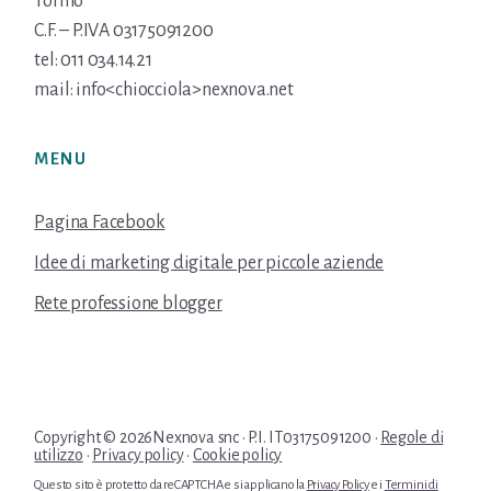
Torino
C.F. – P.IVA 03175091200
tel: 011 034.14.21
mail: info<chiocciola>nexnova.net
MENU
Pagina Facebook
Idee di marketing digitale per piccole aziende
Rete professione blogger
Copyright © 2026Nexnova snc · P.I. IT03175091200 ·
Regole di
utilizzo
·
Privacy policy
·
Cookie policy
Questo sito è protetto da reCAPTCHA e si applicano la
Privacy Policy
e i
Termini di