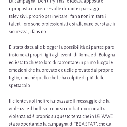
La campagna “Don’t Try This” è ideata apposta e
riproposta numerose volte durante i passaggi
televisivi, proprio per invitare i fan a non imitare i
talent, loro sono professionisti e si allenano per stare in
sicurezza, i fans no.
E’ stata data alle blogger la possibilità di partecipare
insieme ai propri figli agli eventi di Roma e di Bologna
ed è stato chiesto loro di raccontare
in primo luogo le
emozioni che ha provato e quelle provate dal proprio
figlio, nonché quello che le ha colpite di più dello
spettacolo.
Il cliente vuol inoltre far passare il messaggio che
la
violenza e il bullismo non si combattono con altra
violenza ed è
proprio su questo tema che in US, WWE
sta supportando la campagna di “BE A STAR”, che da