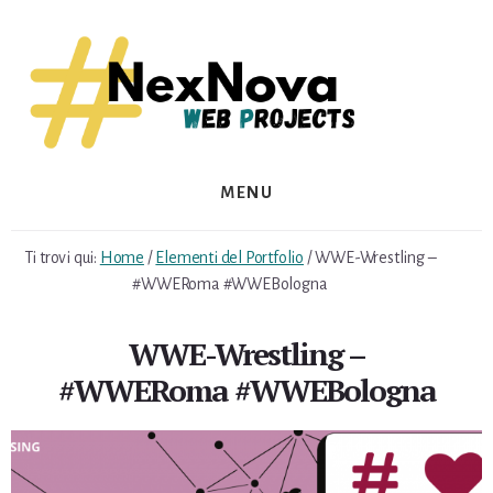
Skip
Skip
to
to
content
footer
MENU
Ti trovi qui:
Home
/
Elementi del Portfolio
/
WWE-Wrestling –
#WWERoma #WWEBologna
WWE-Wrestling –
#WWERoma #WWEBologna