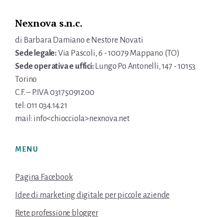
Nexnova s.n.c.
di Barbara Damiano e Nestore Novati
Sede legale:
Via Pascoli, 6 - 10079 Mappano (TO)
Sede operativa e uffici:
Lungo Po Antonelli, 147 - 10153
Torino
C.F. – P.IVA 03175091200
tel: 011 034.14.21
mail: info<chiocciola>nexnova.net
MENU
Pagina Facebook
Idee di marketing digitale per piccole aziende
Rete professione blogger