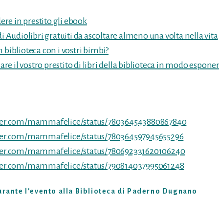
re in prestito gli ebook
di Audiolibri gratuiti da ascoltare almeno una volta nella vita
n biblioteca con i vostri bimbi?
e il vostro prestito di libri della biblioteca in modo espone
tter.com/mammafelice/status/780364543880867840
tter.com/mammafelice/status/780364597945655296
tter.com/mammafelice/status/780692331620106240
tter.com/mammafelice/status/790814037995061248
durante l’evento alla Biblioteca di Paderno Dugnano