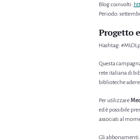
Blog coinvolti:
ht
Periodo: settemb
Progetto e
Hashtag: #MLOLp
Questa campagna 
rete italiana di b
biblioteche aderent
Per utilizzare
Med
ed è possibile pre
associati al mome
Gli abbonamenti a 