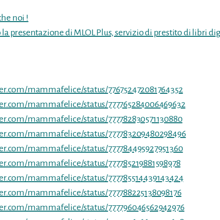
he noi !
la presentazione di MLOL Plus, servizio di prestito di libri dig
tter.com/mammafelice/status/776752472081764352
tter.com/mammafelice/status/777765284006469632
tter.com/mammafelice/status/777782830571130880
tter.com/mammafelice/status/777783209480298496
tter.com/mammafelice/status/777784495927951360
tter.com/mammafelice/status/777785219881598978
tter.com/mammafelice/status/777785514439143424
tter.com/mammafelice/status/777788225138098176
tter.com/mammafelice/status/777796046562942976