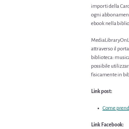
importi della Car
ogni abbonamento 
ebook nella biblio
MediaLibraryOnLine
attraverso il port
biblioteca: musica
possibile utilizzar
fisicamente in bib
Link post:
Come prende
Link Facebook: