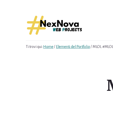
Skip
Skip
to
to
content
footer
Ti trovi qui:
Home
/
Elementi del Portfolio
/
MLOL #MLOL