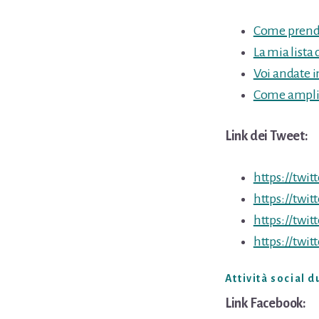
Come prende
La mia lista 
Voi andate i
Come ampliar
Link dei Tweet:
https://twi
https://twi
https://twi
https://twi
Attività social 
Link Facebook: