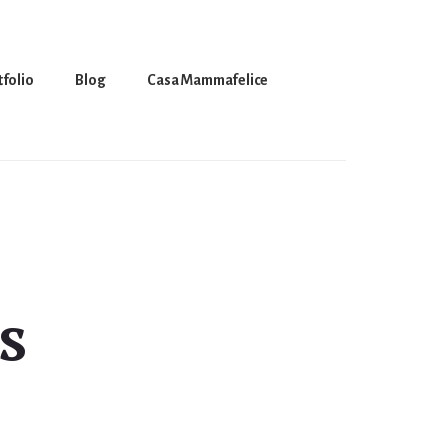
tfolio
Blog
Casa Mammafelice
s