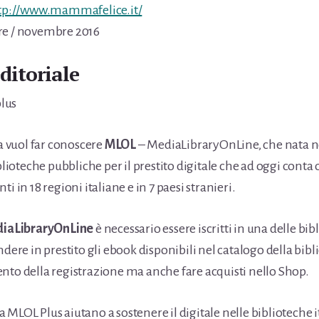
tp://www.mammafelice.it/
re / novembre 2016
ditoriale
lus
vuol far conoscere
MLOL
– MediaLibraryOnLine, che nata ne
iblioteche pubbliche per il prestito digitale che ad oggi conta 
i in 18 regioni italiane e in 7 paesi stranieri.
iaLibraryOnLine
è necessario essere iscritti in una delle bi
ndere in prestito gli ebook disponibili nel catalogo della bibli
nto della registrazione ma anche fare acquisti nello Shop.
MLOL Plus aiutano a sostenere il digitale nelle biblioteche ita