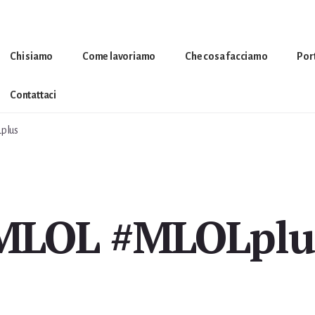
Chi siamo
Come lavoriamo
Che cosa facciamo
Por
Contattaci
plus
MLOL #MLOLplu