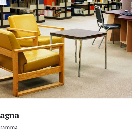
pagna
remamma