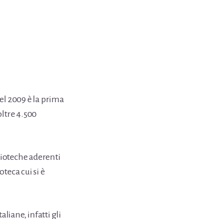
l 2009 è la prima
oltre 4.500
blioteche aderenti
oteca cui si è
liane, infatti gli