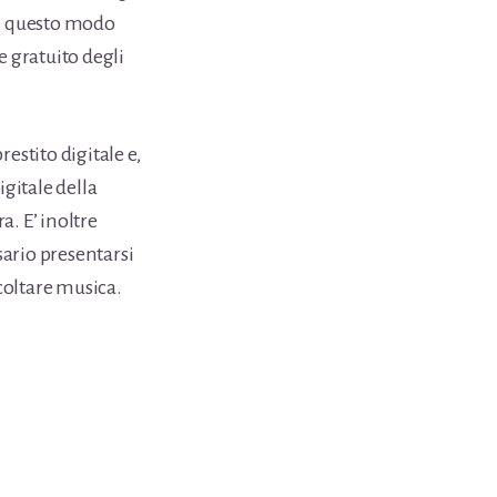
in questo modo
e gratuito degli
estito digitale e,
igitale della
a. E’ inoltre
ssario presentarsi
scoltare musica.