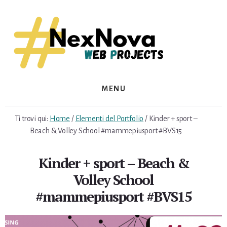
Skip
Skip
to
to
content
footer
MENU
Ti trovi qui:
Home
/
Elementi del Portfolio
/
Kinder + sport –
Beach & Volley School #mammepiusport #BVS15
Kinder + sport – Beach &
Volley School
#mammepiusport #BVS15