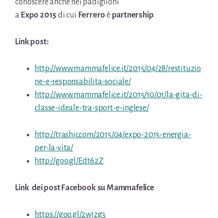
conoscere anche nei padiglioni
a
Expo 2015
di cui
Ferrero
è
partnership
.
Link post:
http://www.mammafelice.it/2015/04/28/restituzio
ne-e-responsabilita-sociale/
http://www.mammafelice.it/2015/10/01/la-gita-di-
classe-ideale-tra-sport-e-inglese/
http://trashic.com/2015/04/expo-2015-energia-
per-la-vita/
http://goo.gl/Edt62Z
Link dei post Facebook su Mammafelice
https://goo.gl/2wjzg3