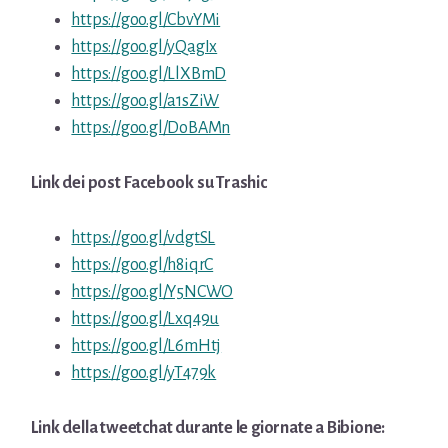
https://goo.gl/CbvYMi
https://goo.gl/yQagIx
https://goo.gl/LlXBmD
https://goo.gl/a1sZiW
https://goo.gl/DoBAMn
Link dei post Facebook su
Trashic
https://goo.gl/vdgtSL
https://goo.gl/h8iqrC
https://goo.gl/Y5NCWO
https://goo.gl/Lxq49u
https://goo.gl/L6mHtj
https://goo.gl/yT479k
Link della tweetchat durante le giornate a Bibione: