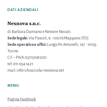
Footer
DATI AZIENDALI
Nexnova s.n.c.
di Barbara Damiano e Nestore Novati
Sede legale:
Via Pascoli, 6 - 10079 Mappano (TO)
Sede operativa e uffici:
Lungo Po Antonelli, 147 - 10153
Torino
C.F. – P.IVA 03175091200
tel: 011 034.14.21
mail: info<chiocciola>nexnova.net
MENU
Pagina Facebook