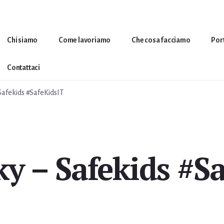
Chi siamo
Come lavoriamo
Che cosa facciamo
Por
Contattaci
Safekids #SafeKidsIT
y – Safekids #S