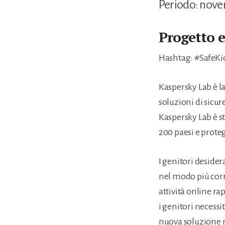
Periodo: nove
Progetto e
Hashtag:
#SafeKi
Kaspersky Lab è 
soluzioni di sicur
Kaspersky Lab è s
200 paesi e prote
I genitori desider
nel modo più corre
attività online ra
i genitori necess
nuova soluzione m