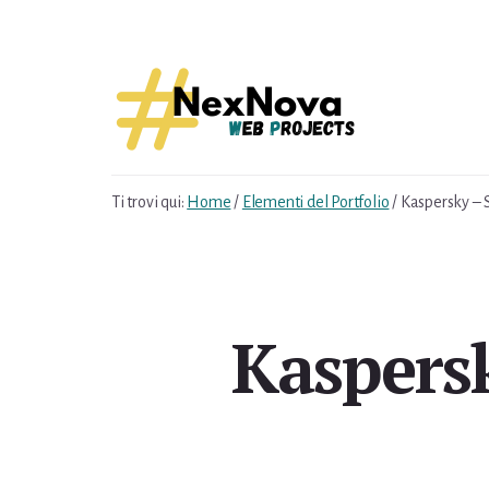
Skip
Skip
to
to
content
footer
Ti trovi qui:
Home
/
Elementi del Portfolio
/
Kaspersky – 
Kaspersk