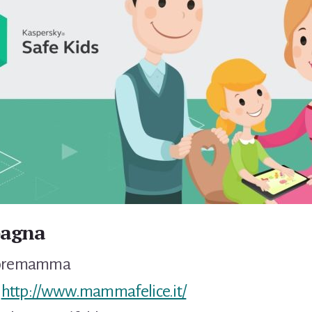
pagna
ttoremamma
:
http://www.mammafelice.it/