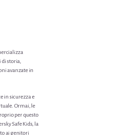
ercializza
 di storia,
oni avanzate in
e in sicurezza e
tuale. Ormai, le
proprio per questo
rsky Safe Kids, la
to ai genitori