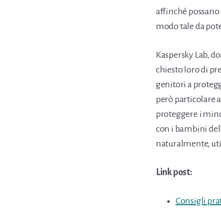
affinché possano
modo tale da poter
Kaspersky Lab, do
chiesto loro di p
genitori a proteg
però particolare a
proteggere i mino
con i bambini dell
naturalmente, uti
Link post:
Consigli pra