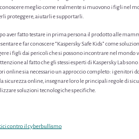
 conoscere meglio come realmente si muovono i figli nel mo
li proteggere, aiutarli e supportarli.
po aver fatto testare in prima persona il prodotto alle mam
resentare e far conoscere “Kaspersky Safe Kids” come soluzion
gere i figli dai pericoli che si possono incontrare nel mondo
ttenzione al fatto che gli stessi esperti di Kaspersky Lab sono 
ri online sia necessario un approccio completo: i genitori 
a sicurezza online, insegnare loro le principali regole di sic
lizzare soluzioni tecnologiche specifiche.
tici contro il cyberbullismo