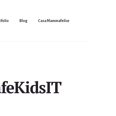
tfolio
Blog
Casa Mammafelice
afeKidsIT