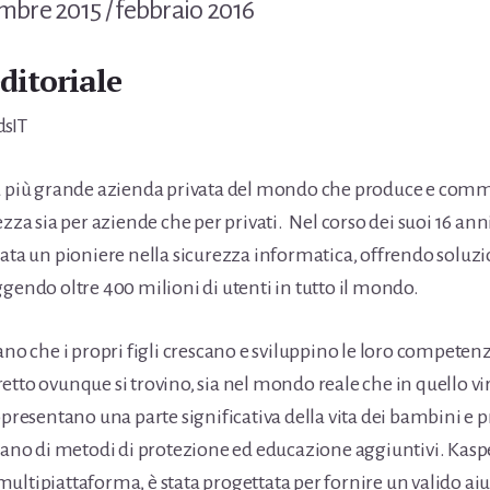
mbre 2015 / febbraio 2016
ditoriale
dsIT
la più grande azienda privata del mondo che produce e comm
ezza sia per aziende che per privati. Nel corso dei suoi 16 anni
tata un pioniere nella sicurezza informatica, offrendo soluzi
ggendo oltre 400 milioni di utenti in tutto il mondo.
ano che i propri figli crescano e sviluppino le loro competenz
tto ovunque si trovino, sia nel mondo reale che in quello vir
ppresentano una parte significativa della vita dei bambini e 
itano di metodi di protezione ed educazione aggiuntivi. Kaspe
ultipiattaforma, è stata progettata per fornire un valido aiu