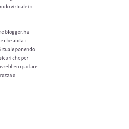
ndo virtuale in
me blogger, ha
e che aiuta i
 virtuale ponendo
sicuri che per
dovrebbero parlare
urezza e