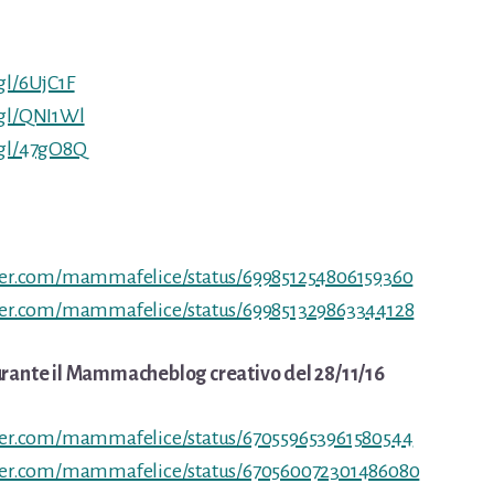
gl/6UjC1F
.gl/QNI1Wl
.gl/47gO8Q
tter.com/mammafelice/status/699851254806159360
tter.com/mammafelice/status/699851329863344128
urante il Mammacheblog creativo del 28/11/16
tter.com/mammafelice/status/670559653961580544
tter.com/mammafelice/status/670560072301486080