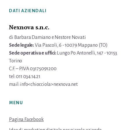
Footer
DATI AZIENDALI
Nexnova s.n.c.
di Barbara Damiano e Nestore Novati
Sede legale:
Via Pascoli, 6 - 10079 Mappano (TO)
Sede operativa e uffici:
Lungo Po Antonelli, 147 - 10153
Torino
C.F. – P.IVA 03175091200
tel: 011 034.14.21
mail: info<chiocciola>nexnova.net
MENU
Pagina Facebook