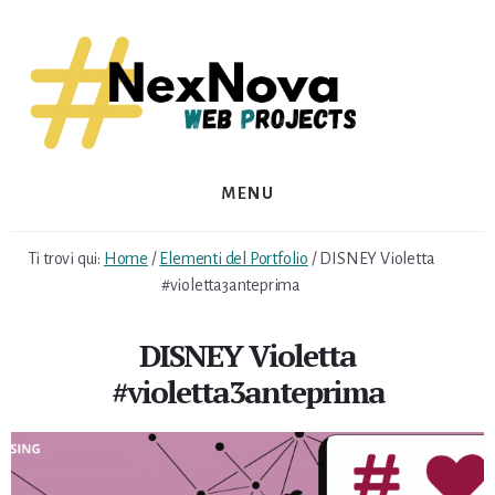
Skip
Skip
to
to
content
footer
MENU
Ti trovi qui:
Home
/
Elementi del Portfolio
/
DISNEY Violetta
#‎violetta3anteprima‬
DISNEY Violetta
#‎violetta3anteprima‬