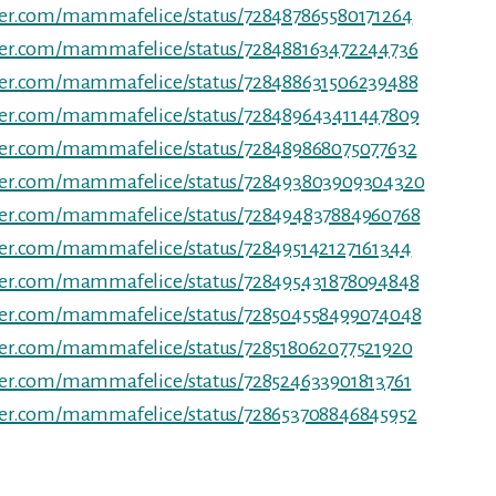
tter.com/mammafelice/status/728487865580171264
tter.com/mammafelice/status/728488163472244736
tter.com/mammafelice/status/728488631506239488
tter.com/mammafelice/status/728489643411447809
tter.com/mammafelice/status/728489868075077632
tter.com/mammafelice/status/728493803909304320
tter.com/mammafelice/status/728494837884960768
tter.com/mammafelice/status/728495142127161344
tter.com/mammafelice/status/728495431878094848
tter.com/mammafelice/status/728504558499074048
tter.com/mammafelice/status/728518062077521920
tter.com/mammafelice/status/728524633901813761
tter.com/mammafelice/status/728653708846845952