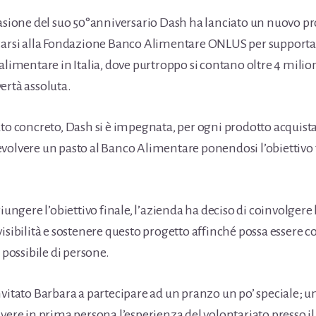
casione del suo 50°anniversario Dash ha lanciato un nuovo pr
carsi alla Fondazione Banco Alimentare ONLUS per supporta
alimentare in Italia, dove purtroppo si contano oltre 4 milio
ertà assoluta.
uto concreto, Dash si è impegnata, per ogni prodotto acquista
volvere un pasto al Banco Alimentare ponendosi l’obiettivo 
ggiungere l’obiettivo finale, l’azienda ha deciso di coinvolg
isibilità e sostenere questo progetto affinché possa essere c
ossibile di persone.
vitato Barbara a partecipare ad un pranzo un po’ speciale; un
ivere in prima persona l’esperienza del volontariato presso i