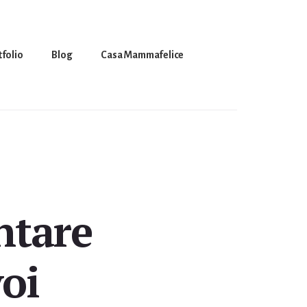
tfolio
Blog
Casa Mammafelice
ntare
oi