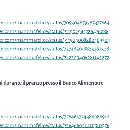
tter.com/mammafelice/status/709304879387377664
tter.com/mammafelice/status/711902945726476288
tter.com/mammafelice/status/711903008280469504
tter.com/mammafelice/status/727462016823267328
tter.com/mammafelice/status/732209406281142272
ial durante il pranzo presso il Banco Alimentare
tter.com/mammafelice/status/728465724386086912
tter.com/mammafelice/status/728466032310910976