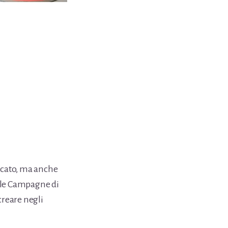
bucato, ma anche
elle Campagne di
creare negli