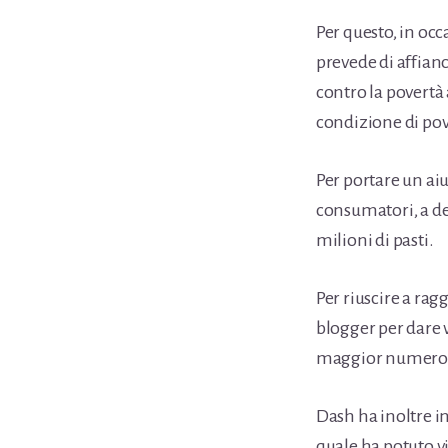
Per questo, in oc
prevede di affian
contro la povertà 
condizione di pov
Per portare un ai
consumatori, a de
milioni di pasti.
Per riuscire a ra
blogger per dare v
maggior numero p
Dash ha inoltre in
quale ha potuto v