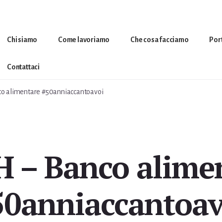
Chi siamo
Come lavoriamo
Che cosa facciamo
Por
Contattaci
 alimentare #50anniaccantoavoi
 – Banco alime
50anniaccantoav