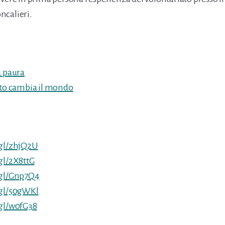
ncalieri.
a paura
ato cambia il mondo
.gl/zhjQ2U
gl/2X8ttG
.gl/Gnp7Q4
.gl/50gWKl
.gl/w0fG38