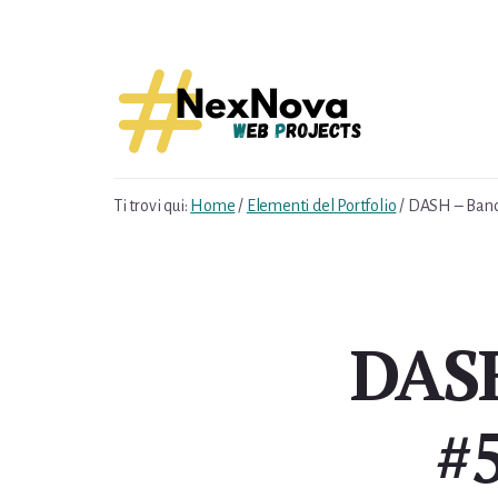
Skip
Skip
to
to
content
footer
Ti trovi qui:
Home
/
Elementi del Portfolio
/
DASH – Banco
DASH
#