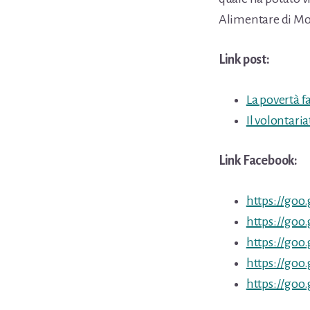
Alimentare di Mo
Link post:
La povertà f
Il volontari
Link Facebook:
https://goo
https://goo.
https://goo
https://goo
https://goo