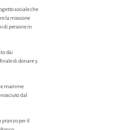
ogetto sociale che
re la missione
ni di persone in
to dai
finale di donare 3
ere le mamme
onosciuto dal
 pranzo per il
l Banco