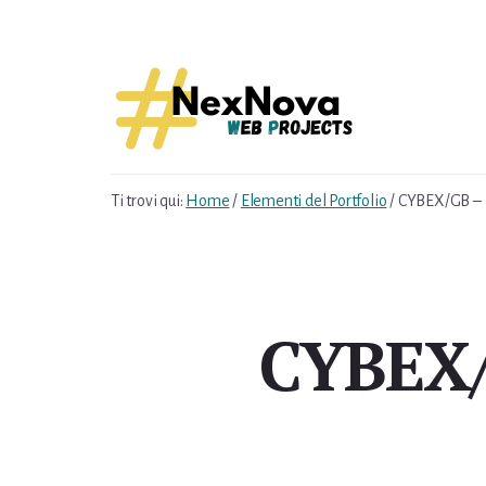
Skip
Skip
to
to
content
footer
Ti trovi qui:
Home
/
Elementi del Portfolio
/
CYBEX/GB – M
CYBEX/G