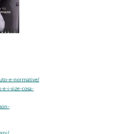
auto-e-normative/
-e-i-size-cosa-
non-
ini/