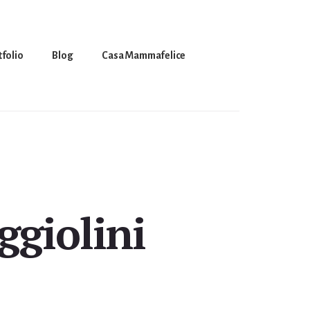
tfolio
Blog
Casa Mammafelice
ggiolini