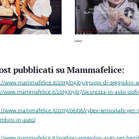
post pubblicati su Mammafelice:
s://www.mammafelice.it/2019/04/03/gruppi-di-seggiolini-
://www.mammafelice.it/2019/05/07/sicurezza-in-auto-isofix
://www.mammafelice.it/2019/06/06/cybex-sensorsafe-per-
mbini-in-auto/
://www.mammafelice.it/migliori-seggiolini-auto-per-bamb