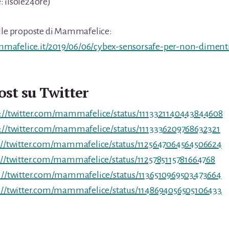
 ilsole24ore)
elle proposte di Mammafelice:
mafelice.it/2019/06/06/cybex-sensorsafe-per-non-diment
ost su Twitter
s://twitter.com/mammafelice/status/1113321140443844608
://twitter.com/mammafelice/status/1113336209768632321
://twitter.com/mammafelice/status/1125647064564506624
://twitter.com/mammafelice/status/1125785115781664768
://twitter.com/mammafelice/status/1136510969503473664
://twitter.com/mammafelice/status/1148694056505106433