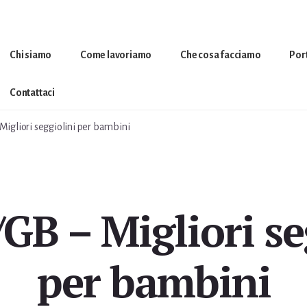
Chi siamo
Come lavoriamo
Che cosa facciamo
Por
Contattaci
igliori seggiolini per bambini
B – Migliori se
per bambini