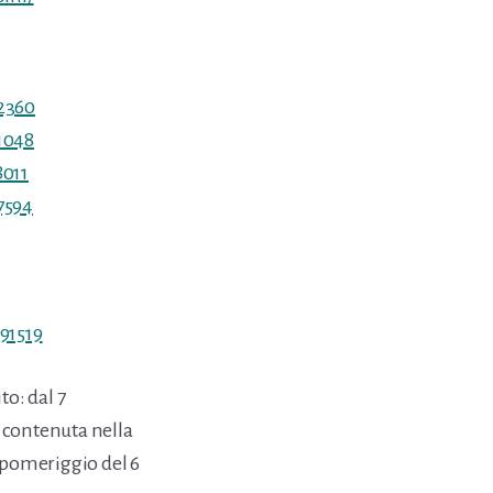
2360
1048
8011
7594
91519
to: dal 7
 contenuta nella
 pomeriggio del 6