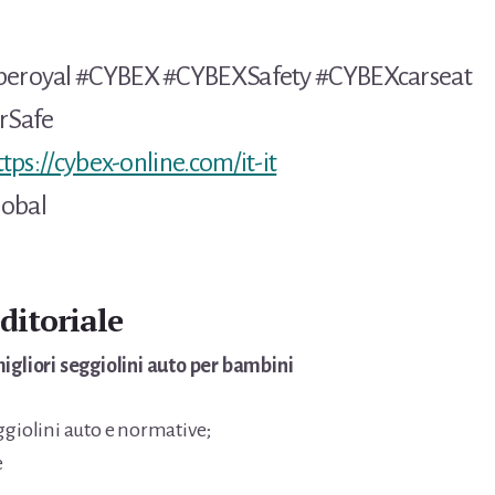
beroyal
#CYBEX #CYBEXSafety #CYBEXcarseat
rSafe
ttps://cybex-online.com/it-it
lobal
ditoriale
igliori seggiolini auto per bambini
ggiolini auto e normative;
e