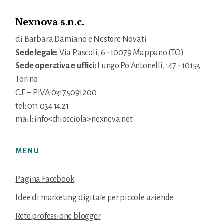
Nexnova s.n.c.
di Barbara Damiano e Nestore Novati
Sede legale:
Via Pascoli, 6 - 10079 Mappano (TO)
Sede operativa e uffici:
Lungo Po Antonelli, 147 - 10153
Torino
C.F. – P.IVA 03175091200
tel: 011 034.14.21
mail: info<chiocciola>nexnova.net
MENU
Pagina Facebook
Idee di marketing digitale per piccole aziende
Rete professione blogger