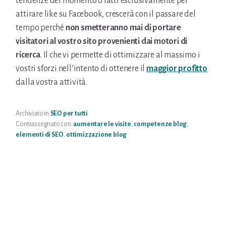
tendenze del momento o fatti esclusivamente per
attirare like su Facebook, crescerà con il passare del
tempo perché
non smetteranno mai di portare
visitatori al vostro sito provenienti dai motori di
ricerca
. Il che vi permette di ottimizzare al massimo i
vostri sforzi nell’intento di ottenere il
maggior profitto
dalla vostra attività.
Archiviato in:
SEO per tutti
Contrassegnato con:
aumentare le visite
,
competenze blog
,
elementi di SEO
,
ottimizzazione blog